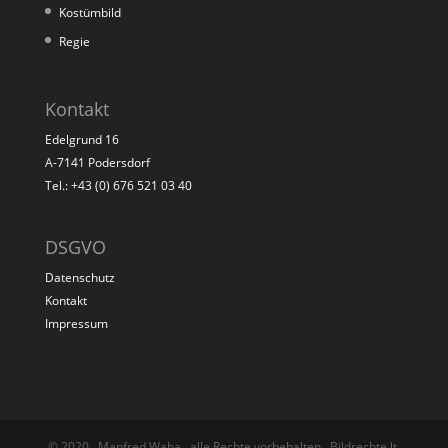
Kostümbild
Regie
Kontakt
Edelgrund 16
A-7141 Podersdorf
Tel.: +43 (0) 676 521 03 40
DSGVO
Datenschutz
Kontakt
Impressum
© 2020 . Manfred Waba . alle Rechte vorbehalten . Bildrechte lt.